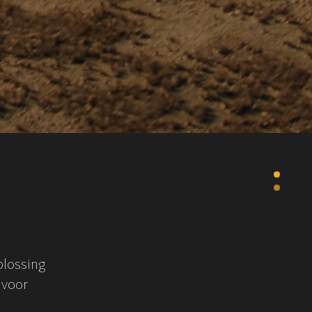
1
2
plossing
 voor