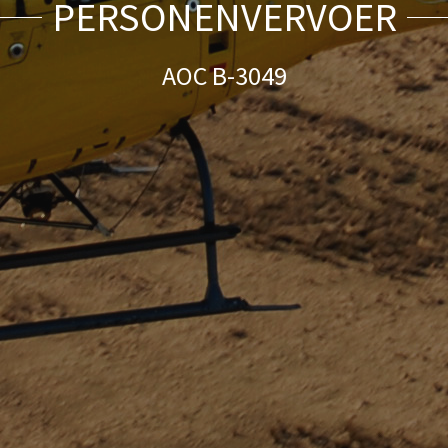
PERSONENVERVOER
PERSONENVERVOER
AOC B-3049
AOC B-3049