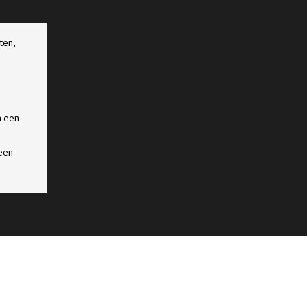
ten,
n een
een
ACCÈS CLIENT