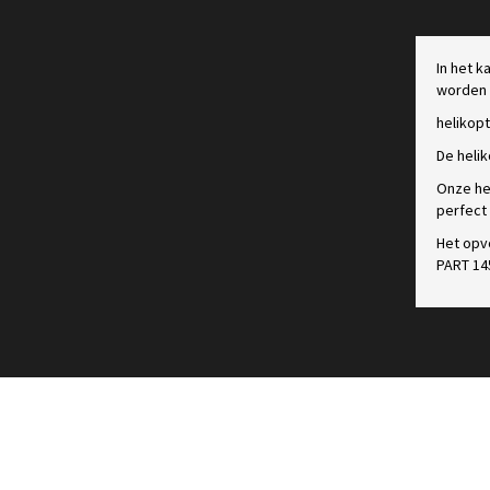
In het k
worden 
helikop
De heli
Onze he
perfect
Het opv
PART 145
Liège Airport (EBLG - LGG)
Cargo Nord – rue Saint-Exupéry 22 bte 1
4460 Grâce-Hollogne