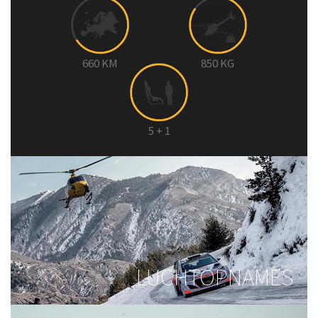
660
KM
850
KG
5
+ 1
LUCHTOPNAMES